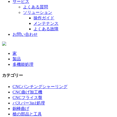
サービス
よくある質問
ソリューション
操作ガイド
メンテナンス
よくある故障
お問い合わせ
家
製品
多機能処理
カテゴリー
CNCパンチングシャーリング
CNC曲げ加工機
CNCフライス盤
バスバー3in1処理
銅棒曲げ
槍の部品と工具