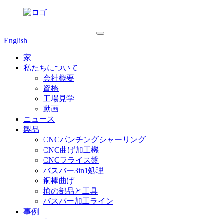
English
家
私たちについて
会社概要
資格
工場見学
動画
ニュース
製品
CNCパンチングシャーリング
CNC曲げ加工機
CNCフライス盤
バスバー3in1処理
銅棒曲げ
槍の部品と工具
バスバー加工ライン
事例