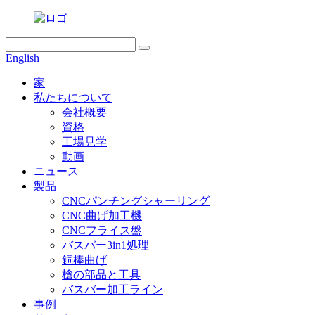
English
家
私たちについて
会社概要
資格
工場見学
動画
ニュース
製品
CNCパンチングシャーリング
CNC曲げ加工機
CNCフライス盤
バスバー3in1処理
銅棒曲げ
槍の部品と工具
バスバー加工ライン
事例