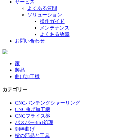
サービス
よくある質問
ソリューション
操作ガイド
メンテナンス
よくある故障
お問い合わせ
家
製品
曲げ加工機
カテゴリー
CNCパンチングシャーリング
CNC曲げ加工機
CNCフライス盤
バスバー3in1処理
銅棒曲げ
槍の部品と工具