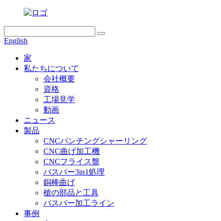
English
家
私たちについて
会社概要
資格
工場見学
動画
ニュース
製品
CNCパンチングシャーリング
CNC曲げ加工機
CNCフライス盤
バスバー3in1処理
銅棒曲げ
槍の部品と工具
バスバー加工ライン
事例