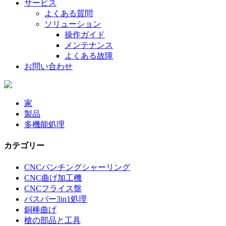
サービス
よくある質問
ソリューション
操作ガイド
メンテナンス
よくある故障
お問い合わせ
家
製品
多機能処理
カテゴリー
CNCパンチングシャーリング
CNC曲げ加工機
CNCフライス盤
バスバー3in1処理
銅棒曲げ
槍の部品と工具