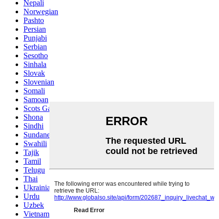
Nepali
Norwegian
Pashto
Persian
Punjabi
Serbian
Sesotho
Sinhala
Slovak
Slovenian
Somali
Samoan
Scots Gaelic
Shona
Sindhi
Sundanese
Swahili
Tajik
Tamil
Telugu
Thai
Ukrainian
Urdu
Uzbek
Vietnamese