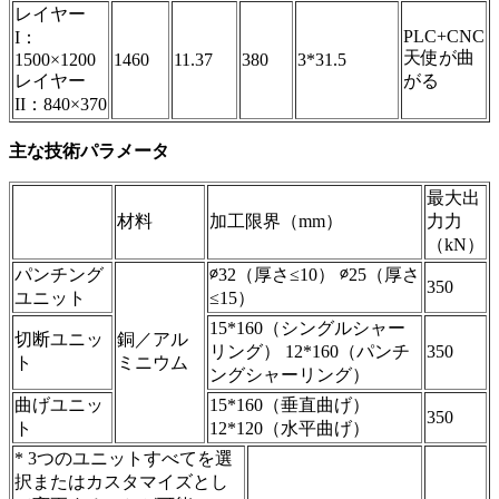
レイヤー
PLC+CNC
I：
天使が曲
1500×1200
1460
11.37
380
3*31.5
レイヤー
がる
II：840×370
主な技術パラメータ
最大出
材料
加工限界（mm）
力力
（kN）
パンチング
∅32（厚さ≤10） ∅25（厚さ
350
ユニット
≤15）
15*160（シングルシャー
切断ユニッ
銅／アル
リング） 12*160（パンチ
350
ト
ミニウム
ングシャーリング）
曲げユニッ
15*160（垂直曲げ）
350
ト
12*120（水平曲げ）
* 3つのユニットすべてを選
択またはカスタマイズとし