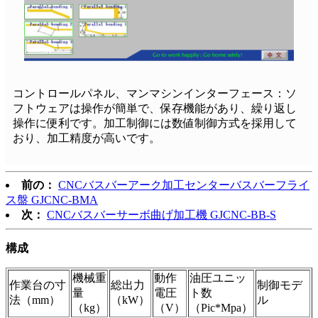
コントロールパネル、マンマシンインターフェース：ソ
フトウェアは操作が簡単で、保存機能があり、繰り返し
操作に便利です。加工制御には数値制御方式を採用して
おり、加工精度が高いです。
前の：
CNCバスバーアーク加工センターバスバーフライ
ス盤 GJCNC-BMA
次：
CNCバスバーサーボ曲げ加工機 GJCNC-BB-S
構成
機械重
動作
油圧ユニッ
作業台の寸
総出力
制御モデ
量
電圧
ト数
法（mm）
（kW）
ル
（kg）
（V）
（Pic*Mpa）